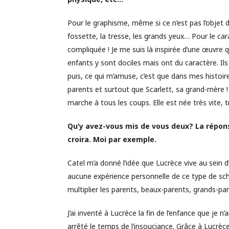
Pour le graphisme, même si ce n’est pas l’objet d
fossette, la tresse, les grands yeux… Pour le ca
compliquée ! Je me suis là inspirée d’une œuvre 
enfants y sont dociles mais ont du caractère. Ils
puis, ce qui m’amuse, c’est que dans mes histoi
parents et surtout que Scarlett, sa grand-mère ! 
marche à tous les coups. Elle est née très vite, très
Qu’y avez-vous mis de vous deux? La répons
croira. Moi par exemple.
Catel m’a donné l’idée que Lucrèce vive au sein d
aucune expérience personnelle de ce type de sché
multiplier les parents, beaux-parents, grands-pare
J’ai inventé à Lucrèce la fin de l’enfance que je 
arrêté le temps de l’insouciance. Grâce à Lucrèce