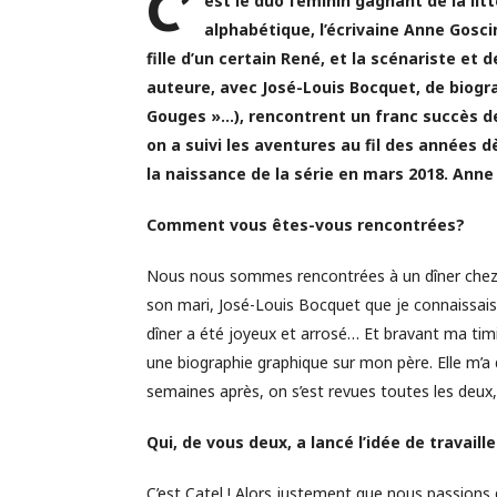
C’
est le duo féminin gagnant de la lit
alphabétique, l’écrivaine Anne Goscin
fille d’un certain René, et la scénariste e
auteure, avec José-Louis Bocquet, de biogr
Gouges »…), rencontrent un franc succès de
on a suivi les aventures au fil des années 
la naissance de la série en mars 2018. Anne
Comment vous êtes-vous rencontrées?
Nous nous sommes rencontrées à un dîner chez Bl
son mari, José-Louis Bocquet que je connaissais 
dîner a été joyeux et arrosé… Et bravant ma timidi
une biographie graphique sur mon père. Elle m’a 
semaines après, on s’est revues toutes les deux,
Qui, de vous deux, a lancé l’idée de travai
C’est Catel ! Alors justement que nous passions