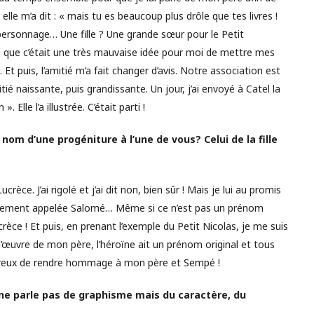
le m’a dit : « mais tu es beaucoup plus drôle que tes livres !
personnage… Une fille ? Une grande sœur pour le Petit
e que c’était une très mauvaise idée pour moi de mettre mes
Et puis, l’amitié m’a fait changer d’avis. Notre association est
tié naissante, puis grandissante. Un jour, j’ai envoyé à Catel la
. Elle l’a illustrée. C’était parti !
nom d’une progéniture à l’une de vous? Celui de la fille
èce. J’ai rigolé et j’ai dit non, bien sûr ! Mais je lui au promis
st sagement appelée Salomé… Même si ce n’est pas un prénom
crèce ! Et puis, en prenant l’exemple du Petit Nicolas, je me suis
l’œuvre de mon père, l’héroïne ait un prénom original et tous
reux de rendre hommage à mon père et Sempé !
ne parle pas de graphisme mais du caractère, du