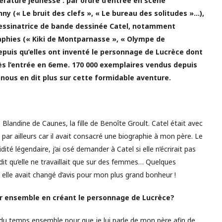
térature jeunesse : par ordre d’entrée en scène
ny (« Le bruit des clefs », « Le bureau des solitudes »…),
t dessinatrice de bande dessinée Catel, notamment
aphies (« Kiki de Montparnasse », « Olympe de
puis qu’elles ont inventé le personnage de Lucrèce dont
dès l’entrée en 6eme. 170 000 exemplaires vendus depuis
 nous en dit plus sur cette formidable aventure.
andine de Caunes, la fille de Benoîte Groult. Catel était avec
par ailleurs car il avait consacré une biographie à mon père. Le
té légendaire, j’ai osé demander à Catel si elle n’écrirait pas
dit qu’elle ne travaillait que sur des femmes… Quelques
 elle avait changé d’avis pour mon plus grand bonheur !
ller ensemble en créant le personnage de Lucrèce?
 du temps ensemble pour que je lui parle de mon père afin de