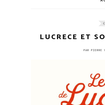
A
C
LUCRECE ET S
PAR
PIERRE V