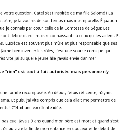
e votre question, Catel s’est inspirée de ma fille Salomé ! La
ractère, je la voulais de son temps mais intemporelle. Équation
que je connais par cœur, celle de la Comtesse de Ségur. Les
 sont débrouillards mais reconnaissants à ceux qui les aident. Et
res, Lucrèce est souvent plus mûre et plus responsable que ses
J’aime bien inverser les rôles, c’est une source comique qui
 vite j’ai su quelle jeune fille j’avais envie d’animer.
e “rien” est tout à fait autorisée mais personne n’y
’une famille recomposée. Au début, j’étais réticente, n’ayant
ma. Et puis, j’ai vite compris que cela allait me permettre de
nts ! C’était une excellente idée.
n’ai pas eue. J’avais 9 ans quand mon père est mort et quand s’est
, j’ai pu vivre la fin de mon enfance en douceur et le début de