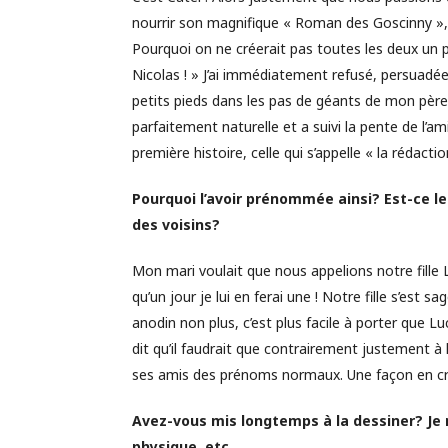
nourrir son magnifique « Roman des Goscinny », el
Pourquoi on ne créerait pas toutes les deux un 
Nicolas ! » J’ai immédiatement refusé, persuadé
petits pieds dans les pas de géants de mon père. 
parfaitement naturelle et a suivi la pente de l’ami
première histoire, celle qui s’appelle « la rédaction »
Pourquoi l’avoir prénommée ainsi? Est-ce le 
des voisins?
Mon mari voulait que nous appelions notre fille Lucr
qu’un jour je lui en ferai une ! Notre fille s’e
anodin non plus, c’est plus facile à porter que Lu
dit qu’il faudrait que contrairement justement à 
ses amis des prénoms normaux. Une façon en c
Avez-vous mis longtemps à la dessiner? Je 
physique, etc…