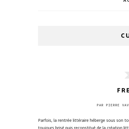
A
C
FR
PAR
PIERRE VAV
Parfois, la rentrée littéraire héberge sous son 
toujours brisé puis reconstitué de la création lit