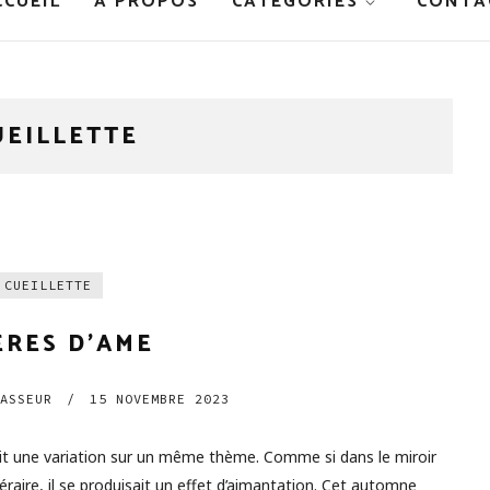
CCUEIL
À PROPOS
CATÉGORIES
CONTA
UEILLETTE
CUEILLETTE
ERES D’AME
ASSEUR
/
15 NOVEMBRE 2023
toit une variation sur un même thème. Comme si dans le miroir
téraire, il se produisait un effet d’aimantation. Cet automne