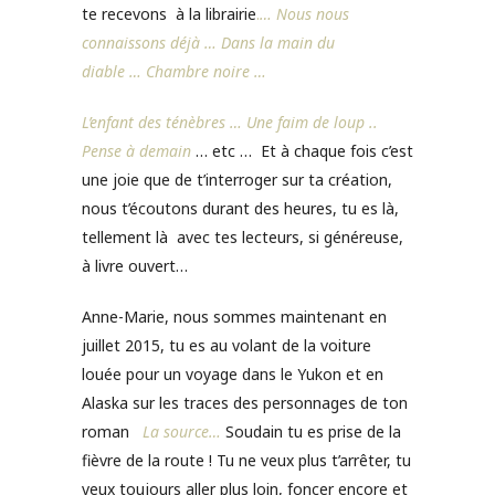
te recevons à la librairie
.
…
Nous nous
connaissons déjà …
Dans la main du
diable
…
Chambre noire …
L’enfant des ténèbres … Une faim de loup
..
Pense à demain
… etc … Et à chaque fois c’est
une joie que de t’interroger sur ta création,
nous t’écoutons durant des heures, tu es là,
tellement là avec tes lecteurs, si généreuse,
à livre ouvert…
Anne-Marie, nous sommes maintenant en
juillet 2015, tu es au volant de la voiture
louée pour un voyage dans le Yukon et en
Alaska sur les traces des personnages de ton
roman
La source…
Soudain tu es prise de la
fièvre de la route ! Tu ne veux plus t’arrêter, tu
veux toujours aller plus loin, foncer encore et